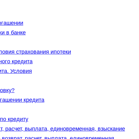
огашении
и в банке
ловия страхования ипотеки
ного кредита
та. Условия
ховку?
огашении кредита
по кредиту
т, расчет, выплата, единовременная, взыскание
 возврат, расчет, выплата, единовременная,