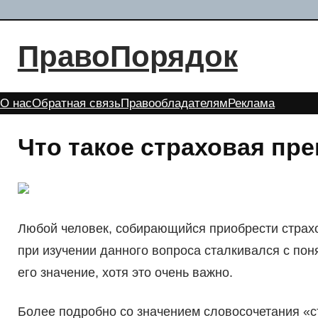
Перейти
к
ПравоПорядок
содержимому
О нас
Обратная связь
Правообладателям
Реклама
Что такое страховая пр
Любой человек, собирающийся приобрести страхов
при изучении данного вопроса сталкивался с пон
его значение, хотя это очень важно.
Более подробно со значением словосочетания «с