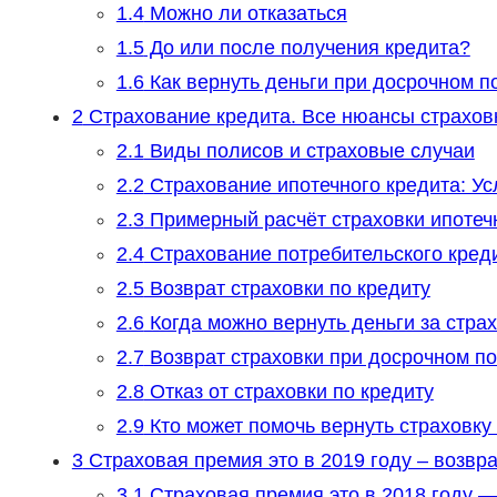
1.4
Можно ли отказаться
1.5
До или после получения кредита?
1.6
Как вернуть деньги при досрочном п
2
Страхование кредита. Все нюансы страховк
2.1
Виды полисов и страховые случаи
2.2
Страхование ипотечного кредита: Ус
2.3
Примерный расчёт страховки ипотеч
2.4
Страхование потребительского креди
2.5
Возврат страховки по кредиту
2.6
Когда можно вернуть деньги за стра
2.7
Возврат страховки при досрочном п
2.8
Отказ от страховки по кредиту
2.9
Кто может помочь вернуть страховку 
3
Страховая премия это в 2019 году – возвра
3.1
Страховая премия это в 2018 году —