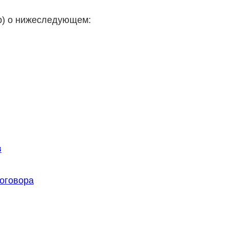
р) о нижеследующем:
в
оговора