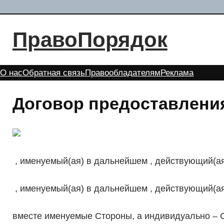
Перейти
к
ПравоПорядок
содержимому
О нас
Обратная связь
Правообладателям
Реклама
Договор предоставлени
, именуемый(ая) в дальнейшем , действующий(ая
, именуемый(ая) в дальнейшем , действующий(ая
вместе именуемые Стороны, а индивидуально – 