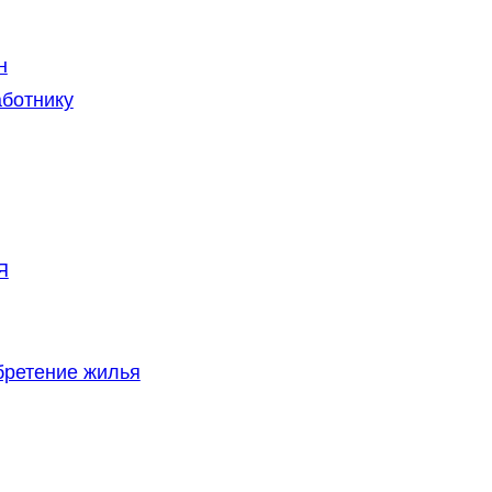
н
аботнику
Я
бретение жилья