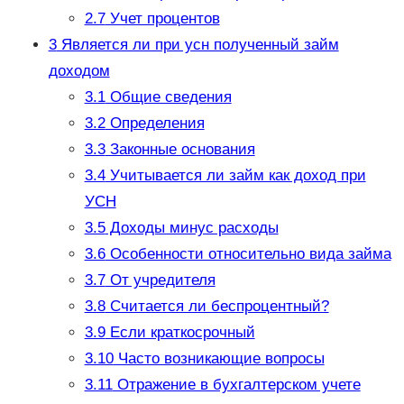
2.7
Учет процентов
3
Является ли при усн полученный займ
доходом
3.1
Общие сведения
3.2
Определения
3.3
Законные основания
3.4
Учитывается ли займ как доход при
УСН
3.5
Доходы минус расходы
3.6
Особенности относительно вида займа
3.7
От учредителя
3.8
Считается ли беспроцентный?
3.9
Если краткосрочный
3.10
Часто возникающие вопросы
3.11
Отражение в бухгалтерском учете