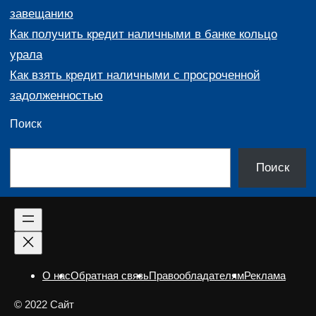
завещанию
Как получить кредит наличными в банке кольцо
урала
Как взять кредит наличными с просроченной
задолженностью
Поиск
П
Поиск
о
и
с
к
О нас
Обратная связь
Правообладателям
Реклама
© 2022 Сайт