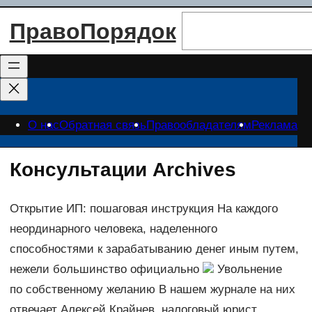
Перейти
Поиск
ПравоПорядок
к
содержимому
О нас
Обратная связь
Правообладателям
Реклама
Консультации Archives
Открытие ИП: пошаговая инструкция На каждого
неординарного человека, наделенного
способностями к зарабатыванию денег иным путем,
нежели большинство официально
Увольнение
по собственному желанию В нашем журнале на них
отвечает Алексей Крайнев, налоговый юрист