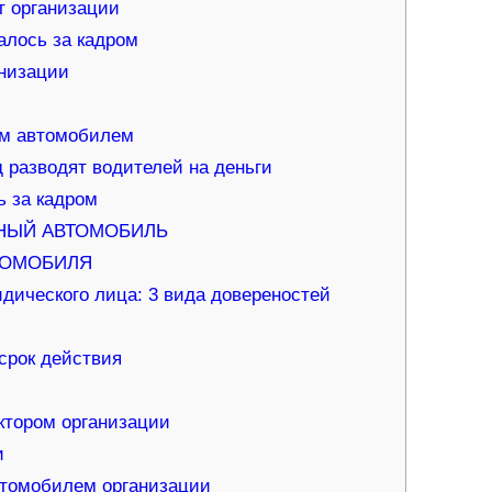
т организации
алось за кадром
низации
ым автомобилем
д разводят водителей на деньги
ь за кадром
НЫЙ АВТОМОБИЛЬ
ТОМОБИЛЯ
дического лица: 3 вида довереностей
срок действия
ктором организации
и
втомобилем организации