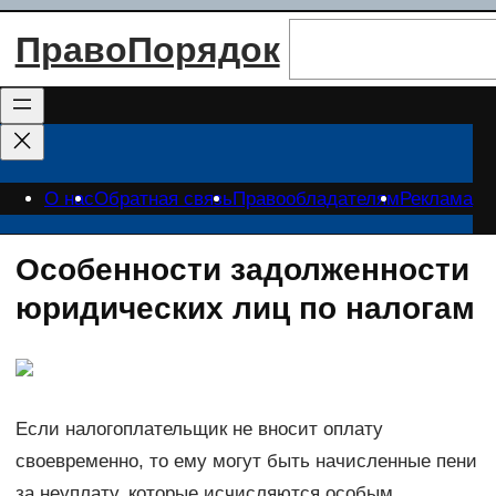
Перейти
Поиск
ПравоПорядок
к
содержимому
О нас
Обратная связь
Правообладателям
Реклама
Особенности задолженности
юридических лиц по налогам
Если налогоплательщик не вносит оплату
своевременно, то ему могут быть начисленные пени
за неуплату, которые исчисляются особым