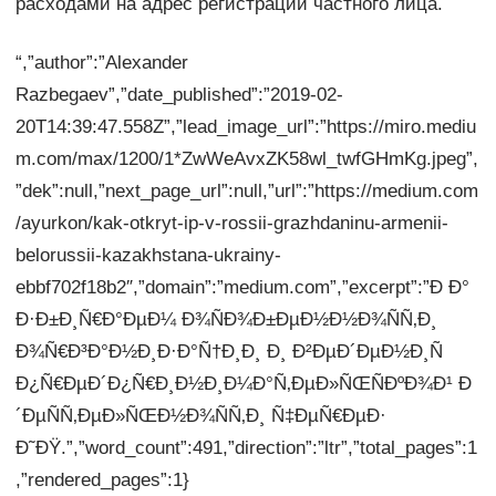
расходами на адрес регистрации частного лица.
“,”author”:”Alexander
Razbegaev”,”date_published”:”2019-02-
20T14:39:47.558Z”,”lead_image_url”:”https://miro.mediu
m.com/max/1200/1*ZwWeAvxZK58wl_twfGHmKg.jpeg”,
”dek”:null,”next_page_url”:null,”url”:”https://medium.com
/ayurkon/kak-otkryt-ip-v-rossii-grazhdaninu-armenii-
belorussii-kazakhstana-ukrainy-
ebbf702f18b2″,”domain”:”medium.com”,”excerpt”:”Ð Ð°
Ð·Ð±Ð¸Ñ€Ð°ÐµÐ¼ Ð¾ÑÐ¾Ð±ÐµÐ½Ð½Ð¾ÑÑ‚Ð¸
Ð¾Ñ€Ð³Ð°Ð½Ð¸Ð·Ð°Ñ†Ð¸Ð¸ Ð¸ Ð²ÐµÐ´ÐµÐ½Ð¸Ñ
Ð¿Ñ€ÐµÐ´Ð¿Ñ€Ð¸Ð½Ð¸Ð¼Ð°Ñ‚ÐµÐ»ÑŒÑÐºÐ¾Ð¹ Ð
´ÐµÑÑ‚ÐµÐ»ÑŒÐ½Ð¾ÑÑ‚Ð¸ Ñ‡ÐµÑ€ÐµÐ·
Ð˜ÐŸ.”,”word_count”:491,”direction”:”ltr”,”total_pages”:1
,”rendered_pages”:1}