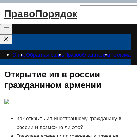
Перейти
Поиск
ПравоПорядок
к
содержимому
О нас
Обратная связь
Правообладателям
Реклама
Открытие ип в россии
гражданином армении
Как открыть ип иностранному гражданину в
россии и возможно ли это?
Граждане армении приравнены в праве на