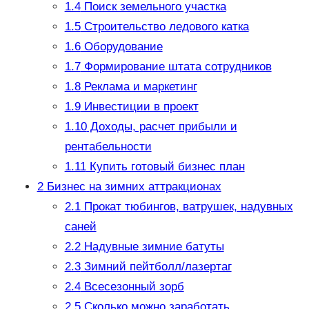
1.4
Поиск земельного участка
1.5
Строительство ледового катка
1.6
Оборудование
1.7
Формирование штата сотрудников
1.8
Реклама и маркетинг
1.9
Инвестиции в проект
1.10
Доходы, расчет прибыли и
рентабельности
1.11
Купить готовый бизнес план
2
Бизнес на зимних аттракционах
2.1
Прокат тюбингов, ватрушек, надувных
саней
2.2
Надувные зимние батуты
2.3
Зимний пейтболл/лазертаг
2.4
Всесезонный зорб
2.5
Сколько можно заработать