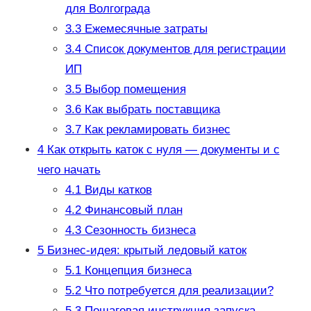
для Волгограда
3.3
Ежемесячные затраты
3.4
Список документов для регистрации
ИП
3.5
Выбор помещения
3.6
Как выбрать поставщика
3.7
Как рекламировать бизнес
4
Как открыть каток с нуля — документы и с
чего начать
4.1
Виды катков
4.2
Финансовый план
4.3
Сезонность бизнеса
5
Бизнес-идея: крытый ледовый каток
5.1
Концепция бизнеса
5.2
Что потребуется для реализации?
5.3
Пошаговая инструкция запуска