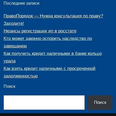
Последние записи
ПравоПорядок — Нужна консультация по праву?
Заходите!
Нюансы регистрации ип в росстате
Кто может законно оспорить наследство по
завещанию
Как получить кредит наличными в банке кольцо
урала
Как взять кредит наличными с просроченной
задолженностью
Поиск
П
Поиск
о
и