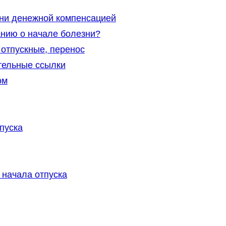
ни денежной компенсацией
анию о начале болезни?
 отпускные, перенос
тельные ссылки
ом
пуска
 начала отпуска