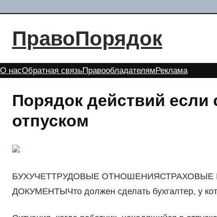
Перейти
к
ПравоПорядок
содержимому
О нас
Обратная связь
Правообладателям
Реклама
Порядок действий если 
отпуском
БУХУЧЕТТРУДОВЫЕ ОТНОШЕНИЯСТРАХОВЫ
ДОКУМЕНТЫЧто должен сделать бухгалтер, у кото