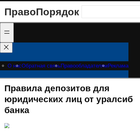
Перейти
ПравоПорядок
Поиск
к
содержимому
О нас
Обратная связь
Правообладателям
Реклама
Правила депозитов для
юридических лиц от уралсиб
банка