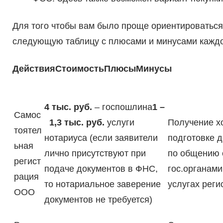
Для того чтобы вам было проще ориентироваться
следующую таблицу с плюсами и минусами каждо
Действия
Стоимость
Плюсы
Минусы
4 тыс. руб.
– госпошлина
1 –
Самос
1,3 тыс. руб.
услуги
Получение х
тоятел
нотариуса (если заявители
подготовке д
ьная
лично присутствуют при
по общению 
регист
подаче документов в ФНС,
гос.органам
рация
то нотариальное заверение
услугах реги
ООО
документов не требуется)