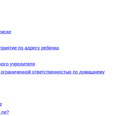
писке
приятие по адресу ребенка
ного учредителя
 ограниченной ответственностью по домашнему
е
 ли?