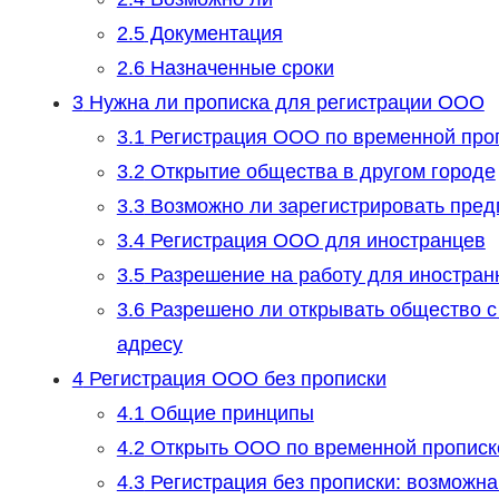
2.5
Документация
2.6
Назначенные сроки
3
Нужна ли прописка для регистрации ООО
3.1
Регистрация ООО по временной про
3.2
Открытие общества в другом городе
3.3
Возможно ли зарегистрировать пред
3.4
Регистрация ООО для иностранцев
3.5
Разрешение на работу для иностран
3.6
Разрешено ли открывать общество с
адресу
4
Регистрация ООО без прописки
4.1
Общие принципы
4.2
Открыть ООО по временной прописк
4.3
Регистрация без прописки: возможна