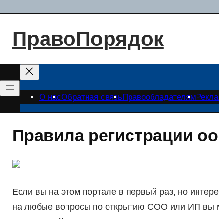
Перейти
к
ПравоПорядок
содержимому
О нас
Обратная связь
Правообладателям
Рекл
Правила регистрации оо
Если вы на этом портале в первый раз, но интер
на любые вопросы по открытию ООО или ИП вы 