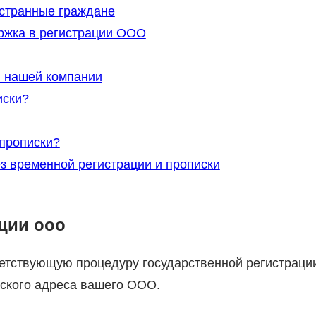
странные граждане
жка в регистрации ООО
 нашей компании
иски?
 прописки?
з временной регистрации и прописки
ции ооо
етствующую процедуру государственной регистраци
ского адреса вашего ООО.