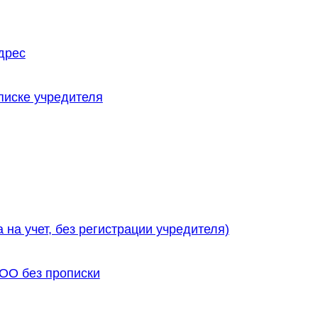
дрес
писке учредителя
на учет, без регистрации учредителя)
ОО без прописки