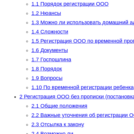
1.1
Порядок регистрации ООО
1.2
Нюансы
1.3
Можно ли использовать домашний а
1.4
Сложности
1.5
Регистрация ООО по временной про
1.6
Документы
1.7
Госпошлина
1.8
Порядок
1.9
Вопросы
1.10
По временной регистрации ребенка
2
Регистрация ООО без прописки (постановка 
2.1
Общие положения
2.2
Важные уточнения об регистрации О
2.3
Отсылка к закону
2.4
Возможно ли