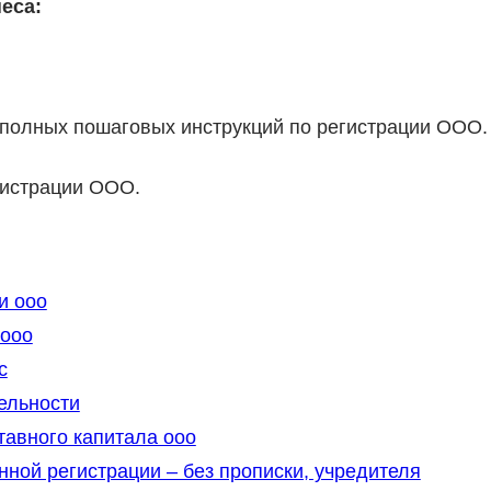
еса:
 полных пошаговых инструкций по регистрации ООО.
гистрации ООО.
и ооо
ооо
с
ельности
тавного капитала ооо
ной регистрации – без прописки, учредителя