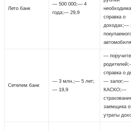
— 500 000;— 4
Лето банк
необходим
года;— 29,9
справка о
доходах;— 
покупаемог
автомобил
— поручите
родителей
справка о д
— 3 млн.;— 5 лет;
— залог;—
Сетелем банк
— 19,9
КАСКО;—
страховани
заемщика о
утраты дох