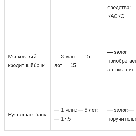
средства;
КАСКО
— залог
Московский
— 3 млн.;— 15
приобретае
кредитныйбанк
лет;— 15
автомашин
— 1 млн.;— 5 лет;
— залог;—
Русфинансбанк
— 17,5
поручитель