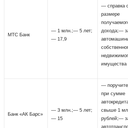
— справка 
размере
получаемог
— 1 млн.;— 5 лет;
дохода;— з
МТС Банк
— 17,9
автомашин
собственно
недвижимо
имущества
— поручите
при сумме
автокредит
— 3 млн.;— 5 лет;
свыше 1 мл
Банк «АК Барс»
— 15
рублей;— з
автотрансп