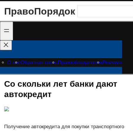
Перейти
ПравоПорядок
Поиск
к
содержимому
О нас
Обратная связь
Правообладателям
Реклама
Со скольки лет банки дают
автокредит
Получение автокредита для покупки транспортного