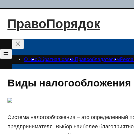
Перейти
к
ПравоПорядок
содержимому
О нас
Обратная связь
Правообладателям
Рекл
Виды налогообложения 
Система налогообложения – это определенный п
предпринимателя. Выбор наиболее благоприятно