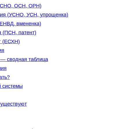
ОСНО, ОСН, ОРН)
ия (УСНО, УСН, упрощенка)
ЕНВД, вмененка)
 (ПСН, патент)
г (ЕСХН)
ия
 — сводная таблица
ния
ать?
й системы
существуют