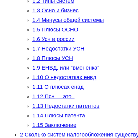
1.2
Типы систем
1.3
Осно и бизнес
1.4
Минусы общей системы
1.5
Плюсы ОСНО
1.6
Усн в россии
1.7
Недостатки УСН
1.8
Плюсы УСН
1.9
ЕНВД, или “вмененка”
1.10
О недостатках енвд
1.11
О плюсах енвд
1.12
Псн — это..
1.13
Недостатки патентов
1.14
Плюсы патента
1.15
Заключение
2
Сколько систем налогообложения существу