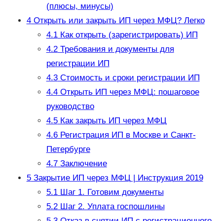
(плюсы, минусы)
4
Открыть или закрыть ИП через МФЦ? Легко
4.1
Как открыть (зарегистрировать) ИП
4.2
Требования и документы для
регистрации ИП
4.3
Стоимость и сроки регистрации ИП
4.4
Открыть ИП через МФЦ: пошаговое
руководство
4.5
Как закрыть ИП через МФЦ
4.6
Регистрация ИП в Москве и Санкт-
Петербурге
4.7
Заключение
5
Закрытие ИП через МФЦ | Инструкция 2019
5.1
Шаг 1. Готовим документы
5.2
Шаг 2. Уплата госпошлины
5.3
Отказ в снятии ИП с регистрационного