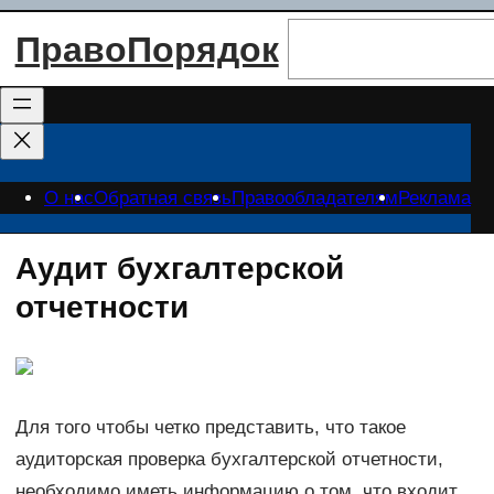
Перейти
Поиск
ПравоПорядок
к
содержимому
О нас
Обратная связь
Правообладателям
Реклама
Аудит бухгалтерской
отчетности
Для того чтобы четко представить, что такое
аудиторская проверка бухгалтерской отчетности,
необходимо иметь информацию о том, что входит