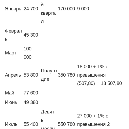
й
Январь
24 700
170 000
9 000
кварта
л
Феврал
45 300
ь
100
Март
000
18 000 + 1% с
Полуго
Апрель
53 800
350 780
превышения
дие
(507,80) = 18 507,80
Май
77 600
Июнь
49 380
Девят
27 000 + 1% с
ь
Июль
55 400
550 780
превышения 2
месяц