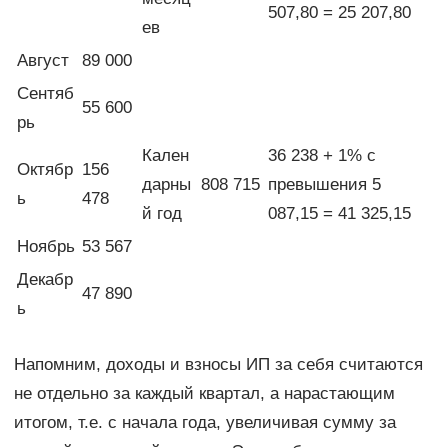
507,80 = 25 207,80
ев
Август
89 000
Сентяб
55 600
рь
Кален
36 238 + 1% с
Октябр
156
дарны
808 715
превышения 5
ь
478
й год
087,15 = 41 325,15
Ноябрь
53 567
Декабр
47 890
ь
Напомним, доходы и взносы ИП за себя считаются
не отдельно за каждый квартал, а нарастающим
итогом, т.е. с начала года, увеличивая сумму за