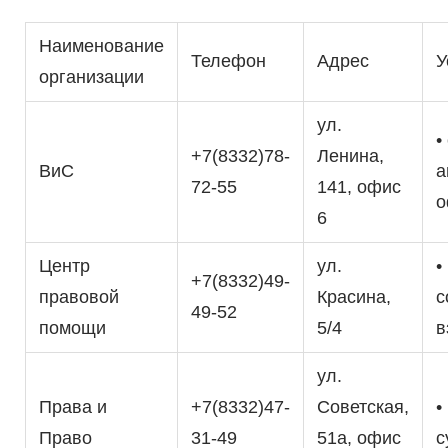
Наименование
Телефон
Адрес
У
организации
ул.
•
+7(8332)78-
Ленина,
ВиС
а
72-55
141, офис
о
6
Центр
ул.
•
+7(8332)49-
правовой
Красина,
с
49-52
помощи
5/4
в
ул.
Права и
+7(8332)47-
Советская,
•
Право
31-49
51а, офис
с