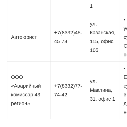
1
•
ул.
у
+7(8332)45-
Казанская,
Автоюрист
с
45-78
115, офис
О
105
п
•
ООО
Е
ул.
«Аварийный
+7(8332)77-
с
Маклина,
комиссар 43
74-42
в
31, офис 1
регион»
д
н