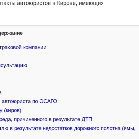
нтакты автоюристов в Кирове, имеющих
держание
траховой компании
нсультацию
в
ту автоюриста по ОСАГО
 (киров)
еда, причиненного в результате ДТП
ю в результате недостатков дорожного полотна (ямы,