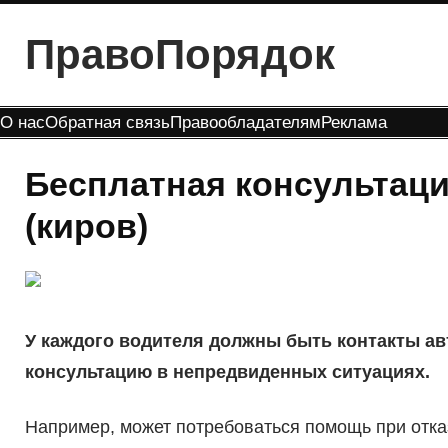
Перейти
ПравоПорядок
к
содержимому
О нас
Обратная связь
Правообладателям
Реклама
Бесплатная консультац
(киров)
У каждого водителя должны быть контакты ав
консультацию в непредвиденных ситуациях.
Например, может потребоваться помощь при отка