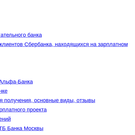
ательного банка
клиентов Сбербанка, находящихся на зарплатном
 Альфа-Банка
нке
я получения, основные виды, отзывы
рплатного проекта
ений
ТБ Банка Москвы