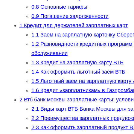
0.8
Основные тарифы
0.9
Погашение задолженности
1
Кредит для держателей зарплатных карт
1.1
Заем на зарплатную карточку Сберег
1.2
Разновидности кредитных программ 
обслуживании
1.3
Кредит на зарплатную карту ВТБ
1.4
Как оформить льготный заем ВТБ
1.5
Льготный заем на зарплатную карту
1.6
Кредит «зарплатникам» в Газпромба
2
Втб банк москвы зарплатные карты: услови
2.1
Виды карт ВТБ Банка Москвы для за
2.2
Преимущества зарплатных предлож
2.3
Как оформить зарплатный продукт В