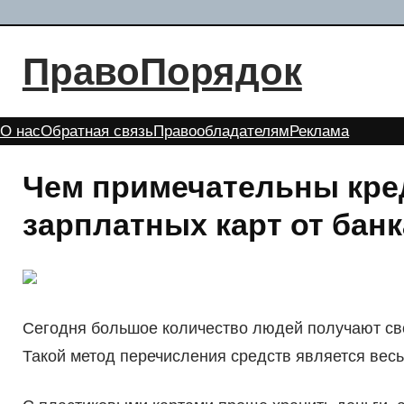
Перейти
к
ПравоПорядок
содержимому
О нас
Обратная связь
Правообладателям
Реклама
Чем примечательны кре
зарплатных карт от бан
Сегодня большое количество людей получают сво
Такой метод перечисления средств является вес