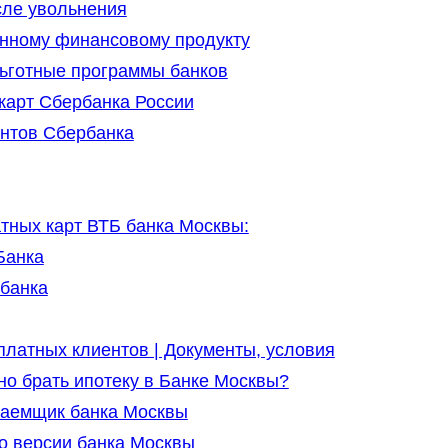
сле увольнения
нному финансовому продукту
Льготные программы банков
карт Сбербанка России
нтов Сбербанка
ных карт ВТБ банка Москвы:
Банка
мбанка
латных клиентов | Документы, условия
о брать ипотеку в Банке Москвы?
заемщик банка Москвы
о версии банка Москвы