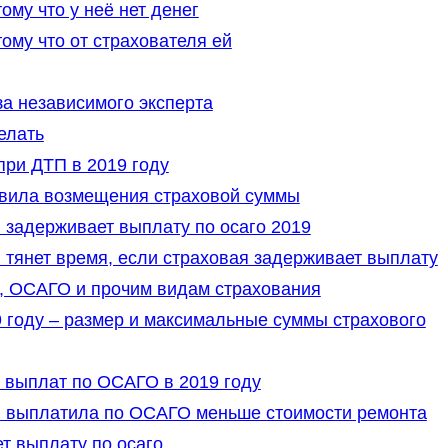
му что у неё нет денег
ому что от страхователя ей
а независимого эксперта
елать
ри ДТП в 2019 году
авила возмещения страховой суммы
 задерживает выплату по осаго 2019
 тянет время, если страховая задерживает выплату
О, ОСАГО и прочим видам страхования
 году – размер и максимальные суммы страхового
 выплат по ОСАГО в 2019 году
я выплатила по ОСАГО меньше стоимости ремонта
т выплату по осаго