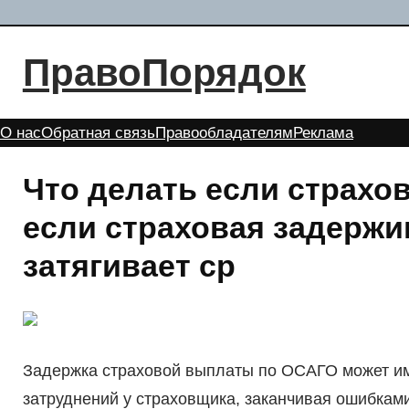
Перейти
к
ПравоПорядок
содержимому
О нас
Обратная связь
Правообладателям
Реклама
Что делать если страхо
если страховая задержи
затягивает ср
Задержка страховой выплаты по ОСАГО может им
затруднений у страховщика, заканчивая ошибкам