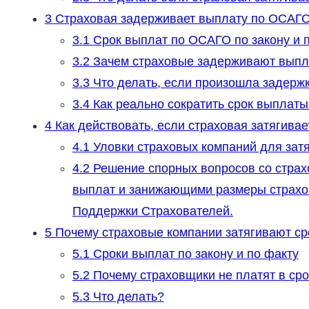
3
Страховая задерживает выплату по ОСАГО:
3.1
Срок выплат по ОСАГО по закону и 
3.2
Зачем страховые задерживают выпл
3.3
Что делать, если произошла задерж
3.4
Как реально сократить срок выплат
4
Как действовать, если страховая затягивае
4.1
Уловки страховых компаний для затя
4.2
Решение спорных вопросов со страх
выплат и занижающими размеры страхо
Поддержки Страхователей.
5
Почему страховые компании затягивают с
5.1
Сроки выплат по закону и по факту
5.2
Почему страховщики не платят в сро
5.3
Что делать?