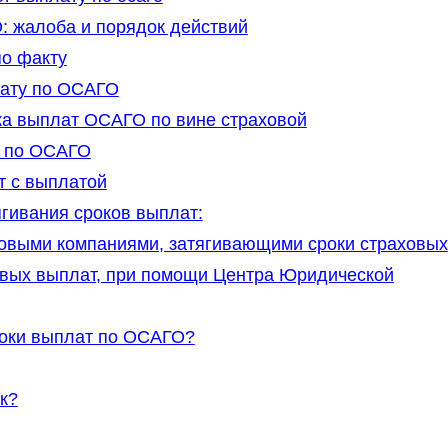
 жалоба и порядок действий
по факту
ату по ОСАГО
ка выплат ОСАГО по вине страховой
ы по ОСАГО
т с выплатой
гивания сроков выплат:
овыми компаниями, затягивающими сроки страховых
вых выплат, при помощи Центра Юридической
роки выплат по ОСАГО?
к?