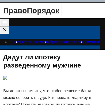
Перейти
Поиск
ПравоПорядок
к
содержимому
О нас
Обратная связь
Правообладателям
Реклама
Дадут ли ипотеку
разведенному мужчине
Вы должны помнить, что любое решение банка
можно оспорить в суде. Как продать квартиру в
ипотеке? Продать квартиру, по которой ещё не