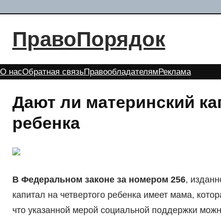
Перейти
к
ПравоПорядок
содержимому
О нас
Обратная связь
Правообладателям
Реклама
Дают ли материнский ка
ребенка
В Федеральном законе за номером 256
, изданн
капитал на четвертого ребенка имеет мама, котор
что указанной мерой социальной поддержки можн