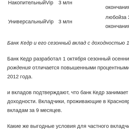
НакопительныйVip
3 млн
окончани
любойза 
УниверсальныйVip
3 млн
окончани
Банк Кедр и его сезонный вклад с доходностью 
Банк Кедр разработал 1 октября сезонный осенни
рождения
отличается повышенными процентными с
2012 года.
и вкладов подтверждают, что банк Кедр занимае
доходности. Вкладчики, проживающие в Краснояр
вкладам за 9 месяцев.
Какие же выгодные условия для частного вкладч