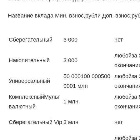
Название вклада Мин. взнос,рубли Доп. взнос,р
Сберегательный
3 000
нет
любойза 
Накопительный
3 000
окончани
50 000100 000500
любойза 
Универсальный
0001 млн
окончани
КомплексныйМульт
любойза 
1 млн
валютный
окончани
Сберегательный Vip
3 млн
нет
любойза 