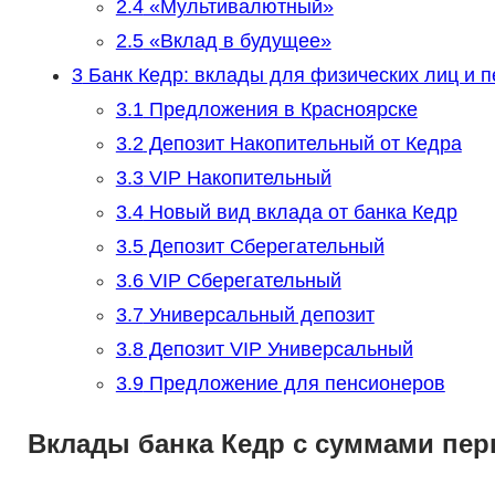
2.4
«Мультивалютный»
2.5
«Вклад в будущее»
3
Банк Кедр: вклады для физических лиц и п
3.1
Предложения в Красноярске
3.2
Депозит Накопительный от Кедра
3.3
VIP Накопительный
3.4
Новый вид вклада от банка Кедр
3.5
Депозит Сберегательный
3.6
VIP Сберегательный
3.7
Универсальный депозит
3.8
Депозит VIP Универсальный
3.9
Предложение для пенсионеров
Вклады банка Кедр с суммами перв