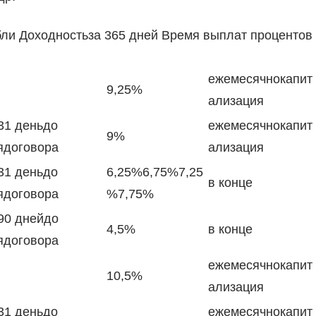
убли Доходностьза 365 дней Время выплат процентов
ежемесячнокапит
9,25%
ализация
31 деньдо
ежемесячнокапит
9%
ядоговора
ализация
31 деньдо
6,25%6,75%7,25
в конце
ядоговора
%7,75%
90 днейдо
4,5%
в конце
ядоговора
ежемесячнокапит
10,5%
ализация
31 деньдо
ежемесячнокапит