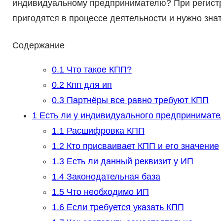
индивидуальному предпринимателю? При регист
пригодятся в процессе деятельности и нужно зна
Содержание
0.1
Что такое КПП?
0.2
Кпп для ип
0.3
Партнёры все равно требуют КПП
1
Есть ли у индивидуального предпринимат
1.1
Расшифровка КПП
1.2
Кто присваивает КПП и его значение
1.3
Есть ли данный реквизит у ИП
1.4
Законодательная база
1.5
Что необходимо ИП
1.6
Если требуется указать КПП