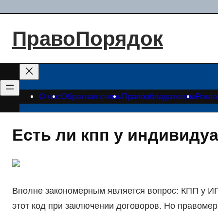
Перейти
к
ПравоПорядок
содержимому
О нас
Обратная связь
Правообладателям
Рекл
Есть ли кпп у индивиду
Вполне закономерным является вопрос: КПП у ИП 
этот код при заключении договоров. Но правомер