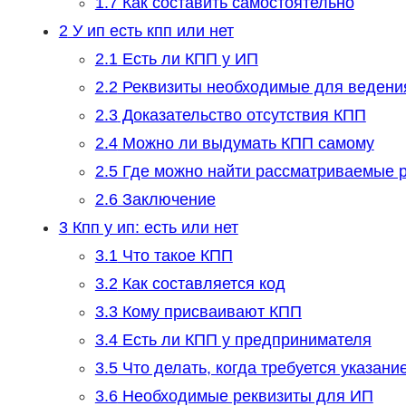
1.7
Как составить самостоятельно
2
У ип есть кпп или нет
2.1
Есть ли КПП у ИП
2.2
Реквизиты необходимые для ведени
2.3
Доказательство отсутствия КПП
2.4
Можно ли выдумать КПП самому
2.5
Где можно найти рассматриваемые 
2.6
Заключение
3
Кпп у ип: есть или нет
3.1
Что такое КПП
3.2
Как составляется код
3.3
Кому присваивают КПП
3.4
Есть ли КПП у предпринимателя
3.5
Что делать, когда требуется указани
3.6
Необходимые реквизиты для ИП