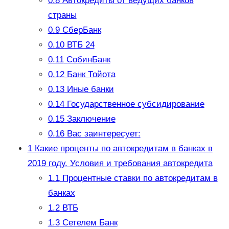
0.8
Автокредиты от ведущих банков
страны
0.9
СберБанк
0.10
ВТБ 24
0.11
СобинБанк
0.12
Банк Тойота
0.13
Иные банки
0.14
Государственное субсидирование
0.15
Заключение
0.16
Вас заинтересует:
1
Какие проценты по автокредитам в банках в
2019 году. Условия и требования автокредита
1.1
Процентные ставки по автокредитам в
банках
1.2
ВТБ
1.3
Сетелем Банк