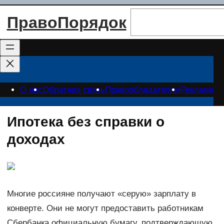
Перейти
Поиск
ПравоПорядок
к
содержимому
О нас
Обратная связь
Правообладателям
Реклама
Ипотека без справки о
доходах
Многие россияне получают «серую» зарплату в
конверте. Они не могут предоставить работникам
Сбербанка официальную бумагу, подтверждающую