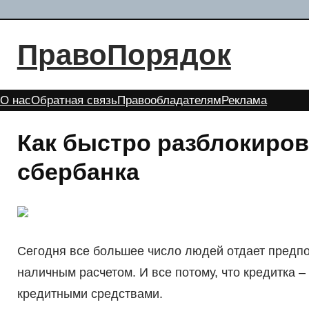
Перейти
к
ПравоПорядок
содержимому
О нас
Обратная связь
Правообладателям
Реклама
Как быстро разблокиров
сбербанка
Сегодня все большее число людей отдает предпо
наличным расчетом. И все потому, что кредитка – 
кредитными средствами.