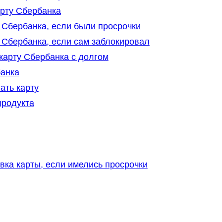
рту Сбербанка
 Сбербанка, если были просрочки
 Сбербанка, если сам заблокировал
карту Сбербанка с долгом
банка
ать карту
продукта
ка карты, если имелись просрочки