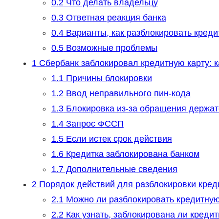
0.2
Что делать владельцу
0.3
Ответная реакция банка
0.4
Варианты, как разблокировать креди
0.5
Возможные проблемы
1
Сбербанк заблокировал кредитную карту: к
1.1
Причины блокировки
1.2
Ввод неправильного пин-кода
1.3
Блокировка из-за обращения держате
1.4
Запрос ФССП
1.5
Если истек срок действия
1.6
Кредитка заблокирована банком
1.7
Дополнительные сведения
2
Порядок действий для разблокировки кред
2.1
Можно ли разблокировать кредитную
2.2
Как узнать, заблокирована ли креди