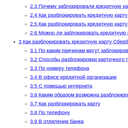
2.3
Почему заблокировали кредитную ка
2.4
Как разблокировать кредитную карту
2.5
Как разблокировать кредитную карту
2.6
Можно ли заблокировать кредитную 
3
Как разблокировать кредитную карту Сбер
3.1
По каким причинам могут заблокиров
3.2
Способы разблокировки карточного 
3.3
По номеру телефона
3.4
В офисе кредитной организации
3.5
С помощью интернета
3.6
Каким образом возможна разблокиров
3.7
Как разблокировать карту
3.8
По телефону
3.9
В отделении банка