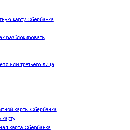
тную карту Сбербанка
ак разблокировать
ля или третьего лица
итной карты Сбербанка
 карту
тная карта Сбербанка