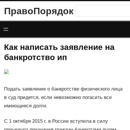
Перейти
ПравоПорядок
Поиск
к
содержимому
Как написать заявление на
банкротство ип
Подать заявление о банкротстве физического лица
в суд придется, если невозможно погасить все
имеющиеся долги.
С 1 октября 2015 г. в России вступила в силу
процедура признания граждан банкротами путем