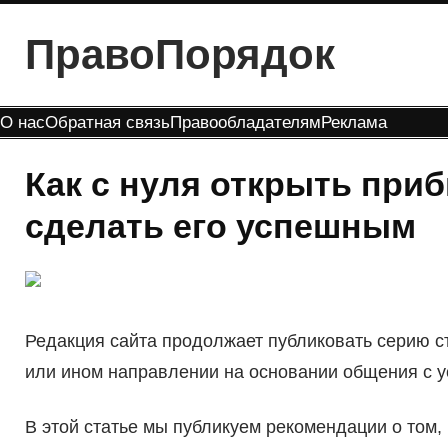
Перейти
ПравоПорядок
к
содержимому
О нас
Обратная связь
Правообладателям
Реклама
Как с нуля открыть пр
сделать его успешным
Редакция сайта продолжает публиковать серию ст
или ином направлении на основании общения с 
В этой статье мы публикуем рекомендации о том,