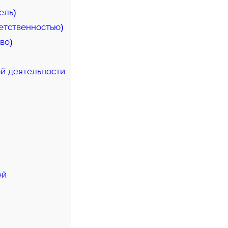
ель)
етственностью)
во)
й деятельности
ей