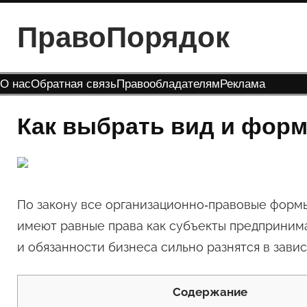
Перейти
ПравоПорядок
к
содержимому
О нас
Обратная связь
Правообладателям
Реклама
Как выбрать вид и форм
По закону все организационно-правовые форм
имеют равные права как субъекты предприним
и обязанности бизнеса сильно разнятся в зав
Содержание