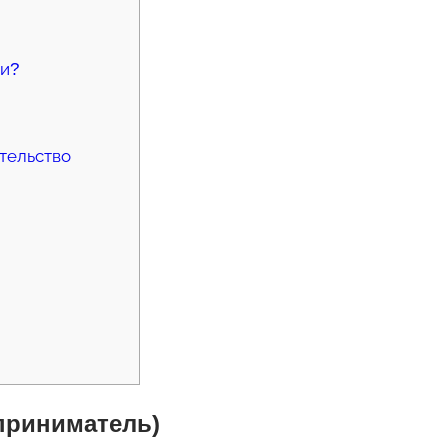
ии?
тельство
приниматель)