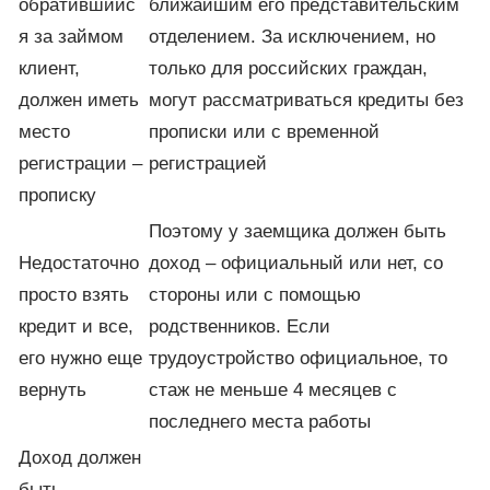
обратившийс
ближайшим его представительским
я за займом
отделением. За исключением, но
клиент,
только для российских граждан,
должен иметь
могут рассматриваться кредиты без
место
прописки или с временной
регистрации –
регистрацией
прописку
Поэтому у заемщика должен быть
Недостаточно
доход – официальный или нет, со
просто взять
стороны или с помощью
кредит и все,
родственников. Если
его нужно еще
трудоустройство официальное, то
вернуть
стаж не меньше 4 месяцев с
последнего места работы
Доход должен
быть