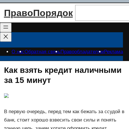
Перейти
Поиск
ПравоПорядок
к
содержимому
О нас
Обратная связь
Правообладателям
Реклама
Как взять кредит наличными
за 15 минут
В первую очередь, перед тем как бежать за ссудой в
банк, стоит хорошо взвесить свои силы и понять
точную цель, зачем хотите оформить кредит.