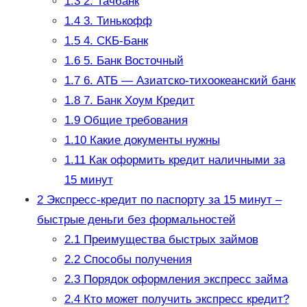
1.3
2. Тачбанк
1.4
3. Тинькофф
1.5
4. СКБ-Банк
1.6
5. Банк Восточный
1.7
6. АТБ — Азиатско-тихоокеанский банк
1.8
7. Банк Хоум Кредит
1.9
Общие требования
1.10
Какие документы нужны
1.11
Как оформить кредит наличными за
15 минут
2
Экспресс-кредит по паспорту за 15 минут –
быстрые деньги без формальностей
2.1
Преимущества быстрых займов
2.2
Способы получения
2.3
Порядок оформления экспресс займа
2.4
Кто может получить экспресс кредит?