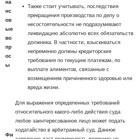
на
Также стоит учитывать, последствия
нс
прекращения производства по делу о
ов
несостоятельности не подразумевают
ые
ликвидацию абсолютно всех обязательств
во
должника. В частности, взыскиваться
пр
непременно должны кредиторские
ос
требования по текущим платежам, по
ы
выплате алиментов, связанные с
возмещением причиненного здоровью или
вреда жизни.
Для выражения определенных требований
относительного какого-либо действия суда
любое заинтересованное лицо может подать
ходатайство в арбитражный суд. Данное
Фи
заявление даст возможность должнику не