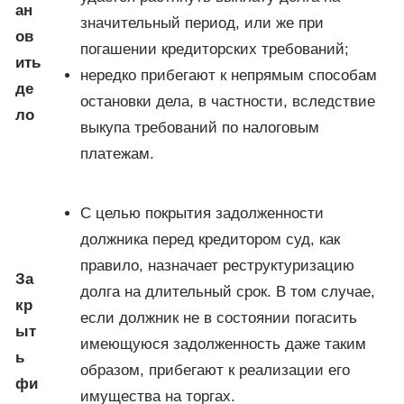
ан
значительный период, или же при
ов
погашении кредиторских требований;
ить
нередко прибегают к непрямым способам
де
остановки дела, в частности, вследствие
ло
выкупа требований по налоговым
платежам.
С целью покрытия задолженности
должника перед кредитором суд, как
правило, назначает реструктуризацию
За
долга на длительный срок. В том случае,
кр
если должник не в состоянии погасить
ыт
имеющуюся задолженность даже таким
ь
образом, прибегают к реализации его
фи
имущества на торгах.