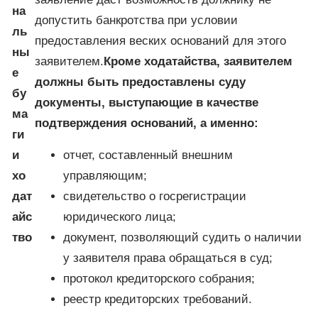
на
допустить банкротства при условии
ль
предоставления веских оснований для этого
ны
заявителем.
Кроме ходатайства, заявителем
е
должны быть предоставлены суду
бу
документы, выступающие в качестве
ма
подтверждения оснований, а именно:
ги
и
отчет, составленный внешним
хо
управляющим;
дат
свидетельство о госрегистрации
айс
юридического лица;
тво
документ, позволяющий судить о наличии
у заявителя права обращаться в суд;
протокол кредиторского собрания;
реестр кредиторских требований.