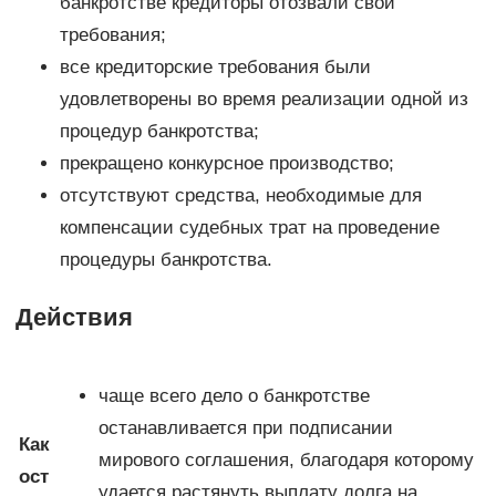
банкротстве кредиторы отозвали свои
требования;
все кредиторские требования были
удовлетворены во время реализации одной из
процедур банкротства;
прекращено конкурсное производство;
отсутствуют средства, необходимые для
компенсации судебных трат на проведение
процедуры банкротства.
Действия
чаще всего дело о банкротстве
останавливается при подписании
Как
мирового соглашения, благодаря которому
ост
удается растянуть выплату долга на