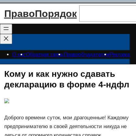
Перейти
Поиск
ПравоПорядок
к
содержимому
О нас
Обратная связь
Правообладателям
Реклама
Кому и как нужно сдавать
декларацию в форме 4-ндфл
Доброго времени суток, мои драгоценные! Каждому
предпринимателю в своей деятельности никуда не
деться от огромного количества справок.