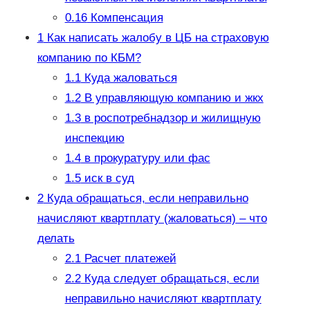
0.16
Компенсация
1
Как написать жалобу в ЦБ на страховую
компанию по КБМ?
1.1
Куда жаловаться
1.2
В управляющую компанию и жкх
1.3
в роспотребнадзор и жилищную
инспекцию
1.4
в прокуратуру или фас
1.5
иск в суд
2
Куда обращаться, если неправильно
начисляют квартплату (жаловаться) – что
делать
2.1
Расчет платежей
2.2
Куда следует обращаться, если
неправильно начисляют квартплату