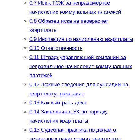
0.7
Иск к ТСЖ за неправомерное
начисление коммунальных платежей
0.8
Образец иска на перерасчет
квартплаты
0.9
Инспекция по начислению квартплаты
0.10
Ответственность
0.11
Штраф управляющей компании за
неправильное начисление коммунальных
платежей
0.12
Ложные сведения для субсидии на
квартплату: наказание
0.13
Как выиграть дело
0.14
Заявление в УК по порядку
начисления квартплаты
0.15
Судебная практика по делам о
незаконных начислениях квартплаты