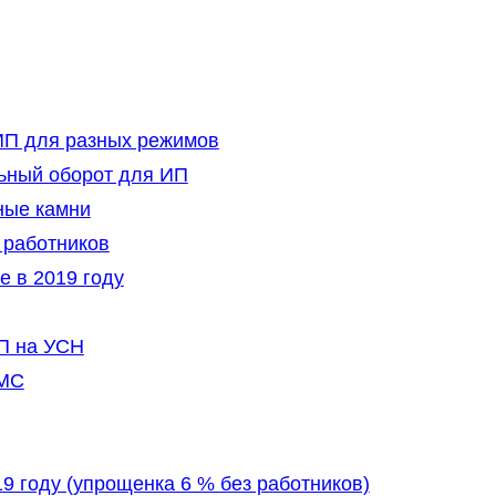
ИП для разных режимов
льный оборот для ИП
ные камни
 работников
 в 2019 году
П на УСН
ОМС
9 году (упрощенка 6 % без работников)