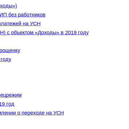
сходы»)
ИП без работников
платежей на УСН
) с объектом «Доходы» в 2019 году
прощенку
 году
пецрежим
19 год
млении о переходе на УСН