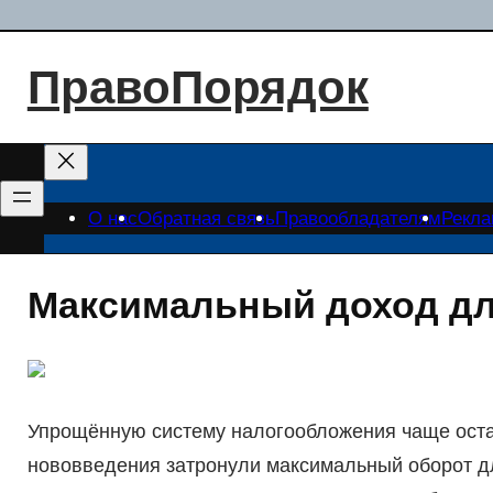
Перейти
к
ПравоПорядок
содержимому
О нас
Обратная связь
Правообладателям
Рекл
Максимальный доход дл
Упрощённую систему налогообложения чаще оста
нововведения затронули максимальный оборот дл