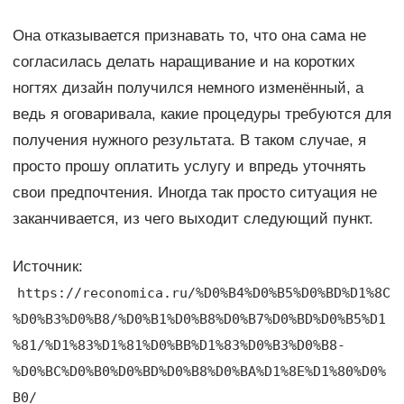
Она отказывается признавать то, что она сама не
согласилась делать наращивание и на коротких
ногтях дизайн получился немного изменённый, а
ведь я оговаривала, какие процедуры требуются для
получения нужного результата. В таком случае, я
просто прошу оплатить услугу и впредь уточнять
свои предпочтения. Иногда так просто ситуация не
заканчивается, из чего выходит следующий пункт.
Источник:
https://reconomica.ru/%D0%B4%D0%B5%D0%BD%D1%8C
%D0%B3%D0%B8/%D0%B1%D0%B8%D0%B7%D0%BD%D0%B5%D1
%81/%D1%83%D1%81%D0%BB%D1%83%D0%B3%D0%B8-
%D0%BC%D0%B0%D0%BD%D0%B8%D0%BA%D1%8E%D1%80%D0%
B0/