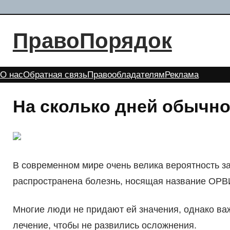
Перейти
к
ПравоПорядок
содержимому
О нас
Обратная связь
Правообладателям
Реклама
На сколько дней обычн
В современном мире очень велика вероятность з
распространена болезнь, носящая название ОРВ
Многие люди не придают ей значения, однако ва
лечение, чтобы не развились осложнения.