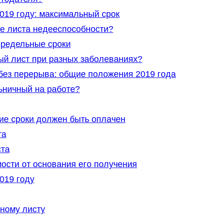
019 году: максимальный срок
е листа недееспособности?
предельные сроки
ый лист при разных заболеваниях?
без перерыва: общие положения 2019 года
ьничный на работе?
ие сроки должен быть оплачен
та
ста
ости от основания его получения
019 году
ному листу