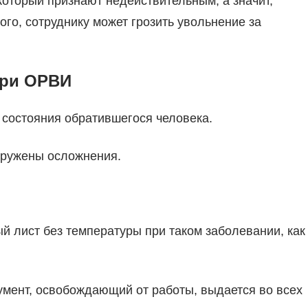
который признают недействительным, а значит,
ого, сотруднику может грозить увольнение за
при ОРВИ
 состояния обратившегося человека.
наружены осложнения.
й лист без температуры при таком заболевании, как
умент, освобождающий от работы, выдается во всех