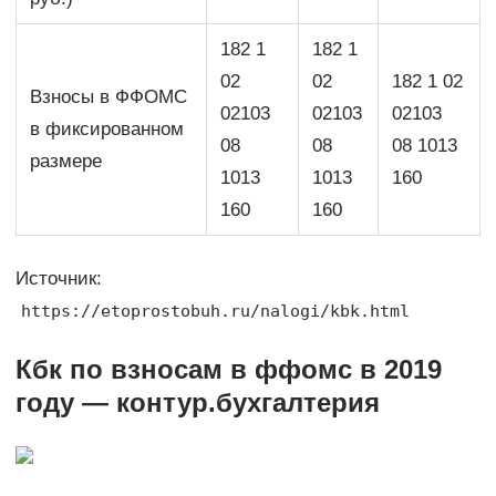
182 1
182 1
02
02
182 1 02
Взносы в ФФОМС
02103
02103
02103
в фиксированном
08
08
08 1013
размере
1013
1013
160
160
160
Источник:
https://etoprostobuh.ru/nalogi/kbk.html
Кбк по взносам в ффомс в 2019
году — контур.бухгалтерия