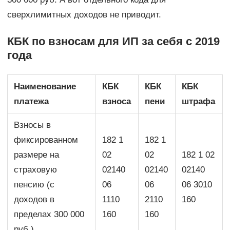
сверхлимитных доходов не приводит.
КБК по взносам для ИП за себя с 2019
года
Наименование
КБК
КБК
КБК
платежа
взноса
пени
штрафа
Взносы в
фиксированном
182 1
182 1
размере на
02
02
182 1 02
страховую
02140
02140
02140
пенсию (с
06
06
06 3010
доходов в
1110
2110
160
пределах 300 000
160
160
руб.)