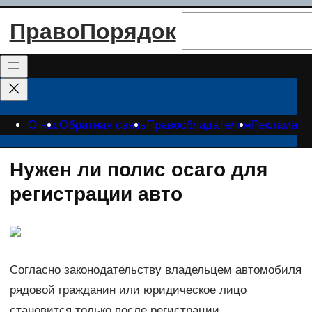
Перейти
Поиск
ПравоПорядок
к
содержимому
О нас
Обратная связь
Правообладателям
Реклама
Нужен ли полис осаго для
регистрации авто
Согласно законодательству владельцем автомобиля
рядовой гражданин или юридическое лицо
становится только после регистрации.