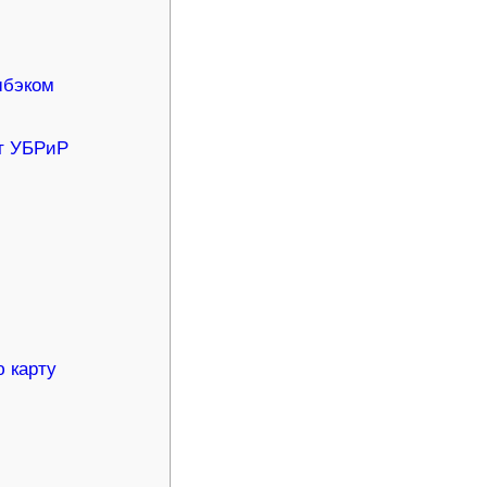
шбэком
от УБРиР
 карту