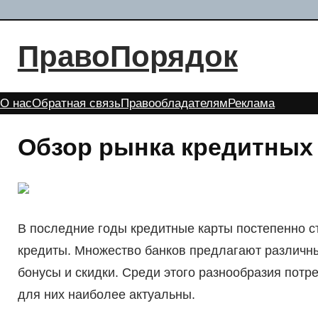
Перейти
к
ПравоПорядок
содержимому
О нас
Обратная связь
Правообладателям
Реклама
Обзор рынка кредитных 
В последние годы кредитные карты постепенно с
кредиты. Множество банков предлагают различн
бонусы и скидки. Среди этого разнообразия потр
для них наиболее актуальны.