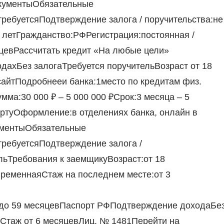
окументыОбязательные
ребуетсяПодтверждение залога / поручительства:не
 летГражданство:РФРегистрация:постоянная /
цевРассчитать кредит «На любые цели»
одахБез залогаТребуется поручительВозраст от 18
сайтПодробнееи банка:1место по кредитам физ.
ма:30 000 ₽ – 5 000 000 ₽Срок:3 месяца – 5
артуОформление:в отделениях банка, онлайн в
ументыОбязательные
ребуетсяПодтверждение залога /
ельТребования к заемщикуВозраст:от 18
временнаяСтаж на последнем месте:от 3
 до 59 месяцевПаспорт РФПодтверждение доходаБе
аСтаж от 6 месяцевЛиц. № 1481Перейти на