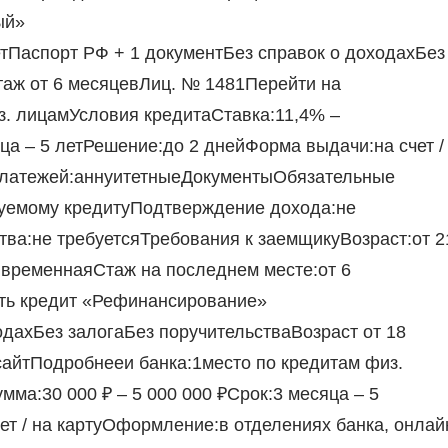
ый»
тПаспорт РФ + 1 документБез справок о доходахБез
таж от 6 месяцевЛиц. № 1481Перейти на
з. лицамУсловия кредитаСтавка:11,4% –
ца – 5 летРешение:до 2 днейФорма выдачи:на счет /
платежей:аннуитетныеДокументыОбязательные
руемому кредитуПодтверждение дохода:не
тва:не требуетсяТребования к заемщикуВозраст:от 2
 временнаяСтаж на последнем месте:от 6
ать кредит «Рефинансирование»
одахБез залогаБез поручительстваВозраст от 18
сайтПодробнееи банка:1место по кредитам физ.
ма:30 000 ₽ – 5 000 000 ₽Срок:3 месяца – 5
ет / на картуОформление:в отделениях банка, онлай