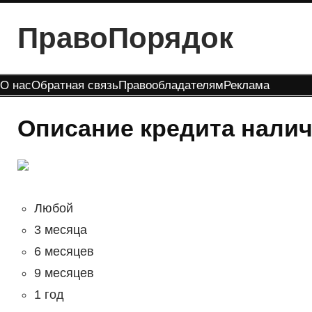
Перейти
ПравоПорядок
к
содержимому
О нас
Обратная связь
Правообладателям
Реклама
Описание кредита нали
Любой
3 месяца
6 месяцев
9 месяцев
1 год