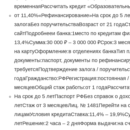
временнаяРассчитать кредит «Образовательн
от 11,40%«Рефинансирование»На срок до 5 ле
залогаБез поручительстваВозраст от 21 годаС
сайтПодробнееи банка:1место по кредитам фи
13,4%Сумма:30 000 ₽ – 3 000 000 ₽Срок:3 меся
на картуОформление:в отделениях банкаТип 
документы:паспорт, документы по рефинанси
требуетсяПодтверждение залога / поручительс
годаГражданство:РФРегистрация:постоянная /
месяцевОбщий стаж работы:от 1 годаРассчит
На срок до 5 летПаспорт РФБез справок о дох
летСтаж от 3 месяцевЛиц. № 1481Перейти на 
лицамУсловия кредитаСтавка:11,4% – 19,9%Сум
летРешение:2 часа – 2 дняФорма выдачи:на сч