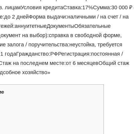
з. лицамУсловия кредитаСтавка:17%Сумма:30 000 ₽ 
е:до 2 днейФорма выдачи:наличными / на счет / на
тежей:аннуитетныеДокументыОбязательные
окумент на выбор):справка в свободной форме,
 залога / поручительства:неустойка, требуется
21 годаГражданство:РФРегистрация:постоянная /
Стаж на последнем месте:от 6 месяцевОбщий стаж
одсобное хозяйство»
ие