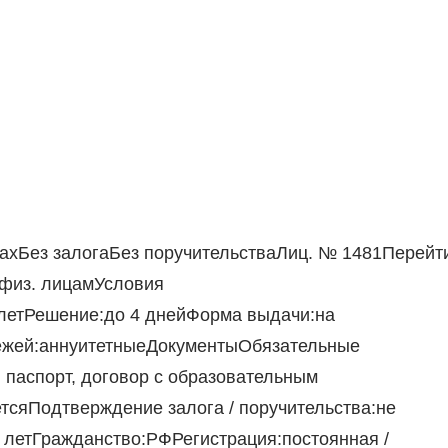
дахБез залогаБез поручительстваЛиц. № 1481Перейт
 физ. лицамУсловия
летРешение:до 4 днейФорма выдачи:на
ежей:аннуитетныеДокументыОбязательные
 паспорт, договор с образовательным
сяПодтверждение залога / поручительства:не
 летГражданство:РФРегистрация:постоянная /