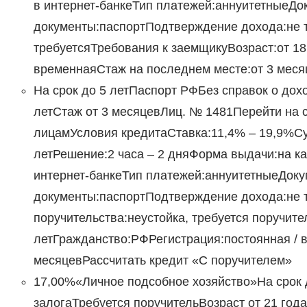
в интернет-банкеТип платежей:аннуитетныеД
документы:паспортПодтверждение дохода:не т
требуетсяТребования к заемщикуВозраст:от 18
временнаяСтаж на последнем месте:от 3 меся
На срок до 5 летПаспорт РФБез справок о дох
летСтаж от 3 месяцевЛиц. № 1481Перейти на 
лицамУсловия кредитаСтавка:11,4% – 19,9%Сум
летРешение:2 часа – 2 дняФорма выдачи:на к
интернет-банкеТип платежей:аннуитетныеДок
документы:паспортПодтверждение дохода:не т
поручительства:неустойка, требуется поручит
летГражданство:РФРегистрация:постоянная / 
месяцевРассчитать кредит «С поручителем»
17,00%«Личное подсобное хозяйство»На срок
залогаТребуется поручительВозраст от 21 год