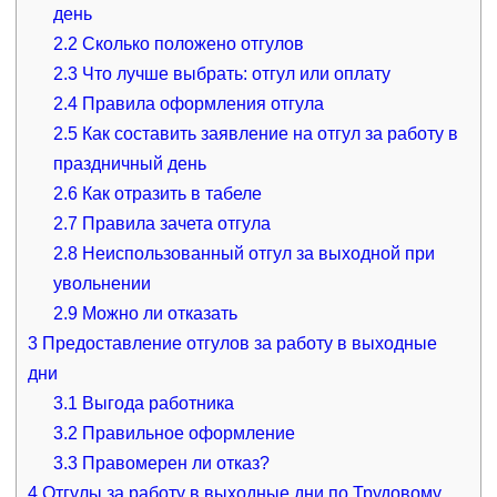
день
2.2
Сколько положено отгулов
2.3
Что лучше выбрать: отгул или оплату
2.4
Правила оформления отгула
2.5
Как составить заявление на отгул за работу в
праздничный день
2.6
Как отразить в табеле
2.7
Правила зачета отгула
2.8
Неиспользованный отгул за выходной при
увольнении
2.9
Можно ли отказать
3
Предоставление отгулов за работу в выходные
дни
3.1
Выгода работника
3.2
Правильное оформление
3.3
Правомерен ли отказ?
4
Отгулы за работу в выходные дни по Трудовому