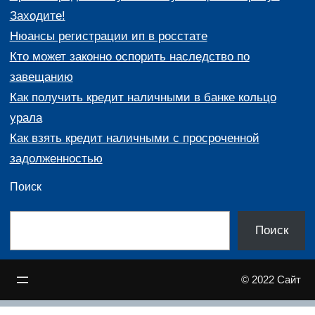
Заходите!
Нюансы регистрации ип в росстате
Кто может законно оспорить наследство по
завещанию
Как получить кредит наличными в банке кольцо
урала
Как взять кредит наличными с просроченной
задолженностью
Поиск
П
Поиск
о
и
© 2022 Сайт
с
к