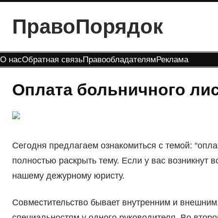
Перейти
ПравоПорядок
к
содержимому
О нас
Обратная связь
Правообладателям
Реклама
Оплата больничного лис
Сегодня предлагаем ознакомиться с темой: “опла
полностью раскрыть тему. Если у вас возникнут в
нашему дежурному юристу.
Совместительство бывает внутренним и внешним.
специальностям у одного руководителя. Во втор