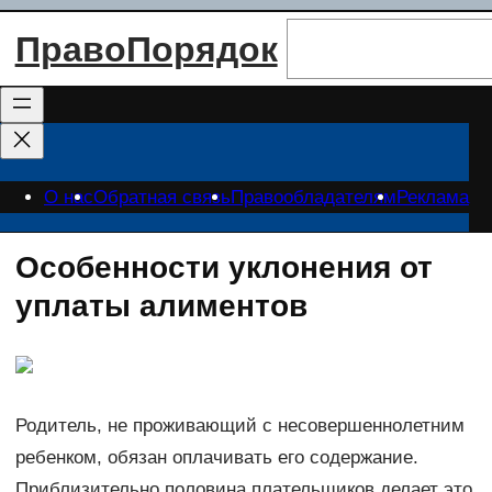
Перейти
Поиск
ПравоПорядок
к
содержимому
О нас
Обратная связь
Правообладателям
Реклама
Особенности уклонения от
уплаты алиментов
Родитель, не проживающий с несовершеннолетним
ребенком, обязан оплачивать его содержание.
Приблизительно половина плательщиков делает это