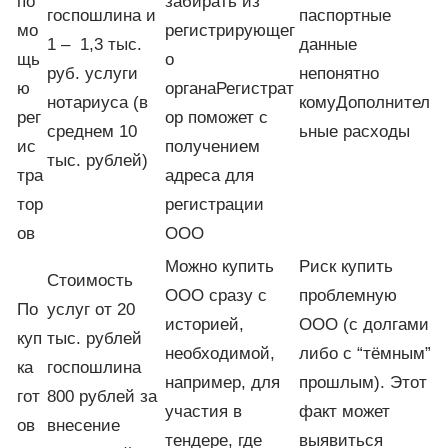
по
забирать из
госпошлина и
паспортные
мо
регистрирующег
1 – 1,3 тыс.
данные
щь
о
руб. услуги
непонятно
ю
органаРегистрат
нотариуса (в
комуДополнител
рег
ор поможет с
среднем 10
ьные расходы
ис
получением
тыс. рублей)
тра
адреса для
тор
регистрации
ов
ООО
Можно купить
Риск купить
Стоимость
ООО сразу с
проблемную
По
услуг от 20
историей,
ООО (с долгами
куп
тыс. рублей
необходимой,
либо с “тёмным”
ка
госпошлина
например, для
прошлым). Этот
гот
800 рублей за
участия в
факт может
ов
внесение
тендере, где
выявиться