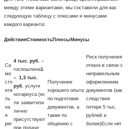
между этими вариантами, мы составили для вас
следующую таблицу с плюсами и минусами
каждого варианта:
Действия
Стоимость
Плюсы
Минусы
Риск получения
4 тыс. руб.
–
Са
отказа в связи с
госпошлина
1
мо
неправильным
– 1,3 тыс.
сто
Получение
оформлением
руб.
услуги
яте
хорошего опыта
документов (как
нотариуса (ес
ль
по подготовке
следствие
ли заявители
на
документов, а
потеря 5 тыс.
лично
я
также по
рублей и
присутствуют
рег
общению с
более)Если нет
при подаче