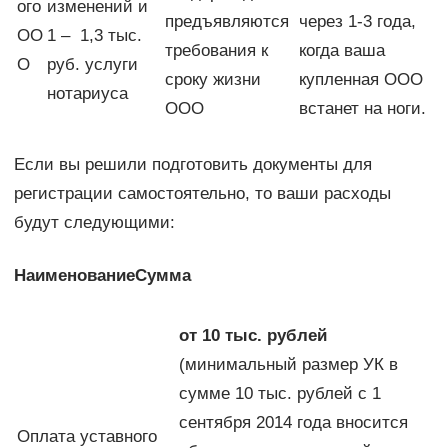
ого
изменений и
предъявляются
через 1-3 года,
ОО
1 – 1,3 тыс.
требования к
когда ваша
О
руб. услуги
сроку жизни
купленная ООО
нотариуса
ООО
встанет на ноги.
Если вы решили подготовить документы для
регистрации самостоятельно, то ваши расходы
будут следующими:
Наименование
Сумма
от 10 тыс. рублей
(минимальный размер УК в
сумме 10 тыс. рублей с 1
сентября 2014 года вносится
Оплата уставного