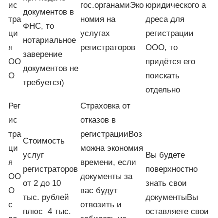
ис
гос.органамиЭко
юридического а
документов в
тра
номия на
дреса для
ФНС, то
ци
услугах
регистрации
нотариальное
я
регистраторов
ООО, то
заверение
ОО
придётся его
документов не
О
поискать
требуется)
отдельно
Рег
Страховка от
ис
отказов в
тра
регистрацииВоз
Стоимость
ци
можна экономия
услуг
Вы будете
я
времени, если
регистраторов
поверхностно
ОО
документы за
от 2 до 10
знать свои
О
вас будут
тыс. рублей
документыВы
с
отвозить и
плюс 4 тыс.
оставляете свои