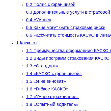
0.2
Полис с франшизой
0.3
Дополнительные услуги в страховой
0.4
«Умное»
0.5
Какие могут быть страховые риски
0.6
Рассчитать стоимость КАСКО в Инта
1
Каско от
1.1
Преимущества оформления КАСКО в
1.2
Виды программ страхования КАСКО
1.3
«Стандарт»
1.4
«КАСКО с франшизой»
1.5
«Я не виноват»
1.6
«Гибкое КАСКО»
1.7
«Умное страхование»
1.8
«Опытный водитель»