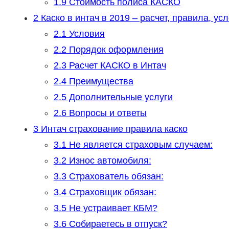
1.9
Стоимость полиса КАСКО
2
Каско в интач в 2019 – расчет, правила, ус
2.1
Условия
2.2
Порядок оформления
2.3
Расчет КАСКО в Интач
2.4
Преимущества
2.5
Дополнительные услуги
2.6
Вопросы и ответы
3
Интач страхование правила каско
3.1
Не является страховым случаем:
3.2
Износ автомобиля:
3.3
Страхователь обязан:
3.4
Страховщик обязан:
3.5
Не устраивает КБМ?
3.6
Собираетесь в отпуск?