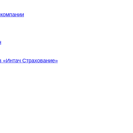
 компании
ч
 «Интач Страхование»