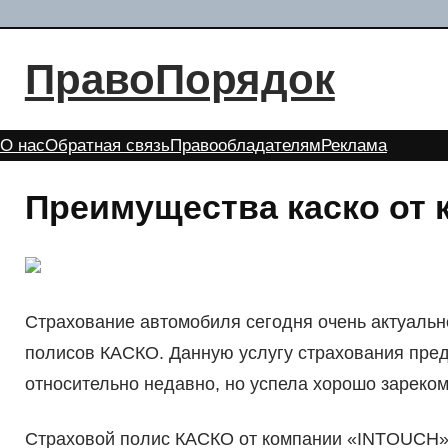
Перейти
к
ПравоПорядок
содержимому
О нас
Обратная связь
Правообладателям
Реклама
Преимущества каско от 
Страхование автомобиля сегодня очень актуаль
полисов КАСКО. Данную услугу страхования пре
относительно недавно, но успела хорошо зареко
Страховой полис КАСКО от компании «INTOUCH»