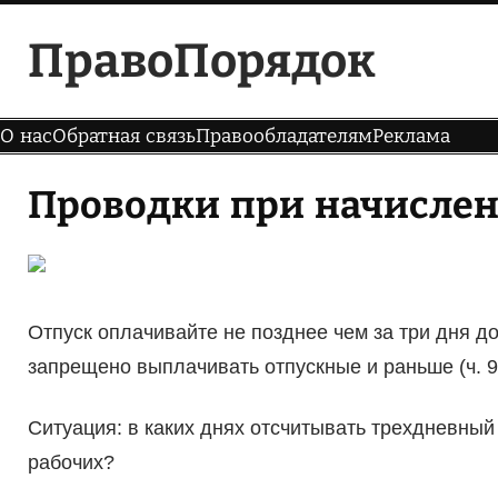
Перейти
ПравоПорядок
к
содержимому
О нас
Обратная связь
Правообладателям
Реклама
Проводки при начисле
Отпуск оплачивайте не позднее чем за три дня до
запрещено выплачивать отпускные и раньше (ч. 9 
Ситуация: в каких днях отсчитывать трехдневны
рабочих?