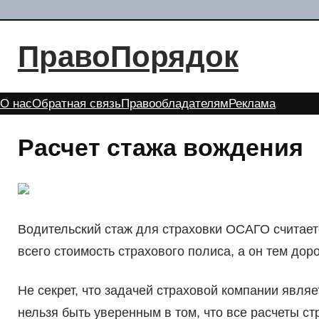
Перейти
к
ПравоПорядок
содержимому
О нас
Обратная связь
Правообладателям
Реклама
Расчет стажа вождения
Водительский стаж для страховки ОСАГО считаетс
всего стоимость страхового полиса, а он тем до
Не секрет, что задачей страховой компании явля
нельзя быть уверенным в том, что все расчеты 