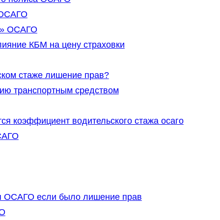
 ОСАГО
м» ОСАГО
ияние КБМ на цену страховки
ском стаже лишение прав?
нию транспортным средством
тся коэффициент водительского стажа осаго
САГО
ля ОСАГО если было лишение прав
ГО