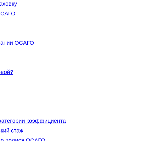
аховку
ОСАГО
овании ОСАГО
овой?
 категории коэффициента
ский стаж
го полиса ОСАГО