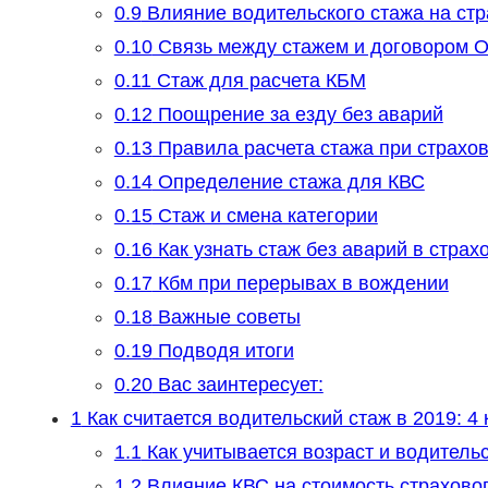
0.9
Влияние водительского стажа на стр
0.10
Связь между стажем и договором 
0.11
Стаж для расчета КБМ
0.12
Поощрение за езду без аварий
0.13
Правила расчета стажа при страх
0.14
Определение стажа для КВС
0.15
Стаж и смена категории
0.16
Как узнать стаж без аварий в страх
0.17
Кбм при перерывах в вождении
0.18
Важные советы
0.19
Подводя итоги
0.20
Вас заинтересует:
1
Как считается водительский стаж в 2019: 4
1.1
Как учитывается возраст и водитель
1.2
Влияние КВС на стоимость страхово