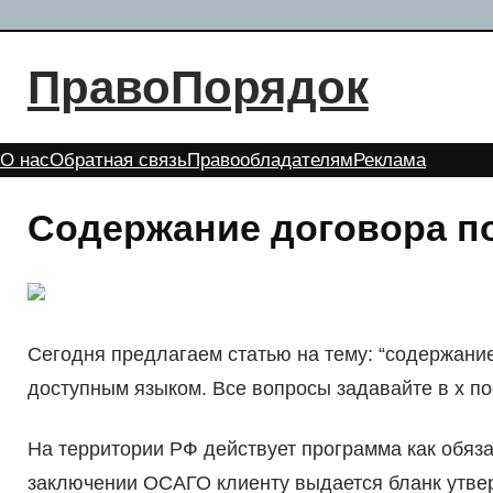
Перейти
к
ПравоПорядок
содержимому
О нас
Обратная связь
Правообладателям
Реклама
Содержание договора по
Сегодня предлагаем статью на тему: “содержание
доступным языком. Все вопросы задавайте в х п
На территории РФ действует программа как обяз
заключении ОСАГО клиенту выдается бланк утвер